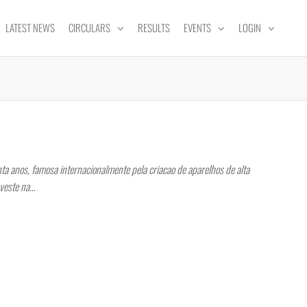
LATEST NEWS
CIRCULARS
RESULTS
EVENTS
LOGIN
a anos, famosa internacionalmente pela criacao de aparelhos de alta
nveste na…