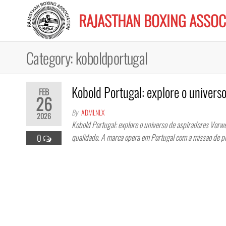
Skip
RAJASTHAN BOXING ASSOC
to
the
content
Category:
koboldportugal
Kobold Portugal: explore o univers
FEB
26
By
ADMLNLX
2026
Kobold Portugal: explore o universo de aspiradores Vorw
qualidade. A marca opera em Portugal com a missao de p
0