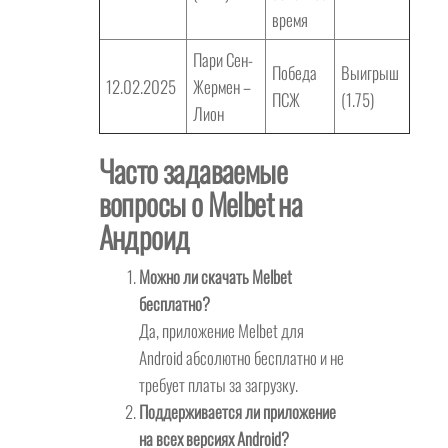
время
Пари Сен-
Победа
Выигрыш
12.02.2025
Жермен –
ПСЖ
(1.75)
Лион
Часто задаваемые
вопросы о Melbet на
Андроид
Можно ли скачать Melbet
бесплатно?
Да, приложение Melbet для
Android абсолютно бесплатно и не
требует платы за загрузку.
Поддерживается ли приложение
на всех версиях Android?