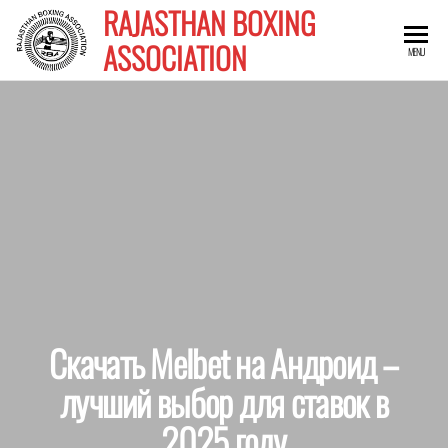
Skip
RAJASTHAN BOXING
to
ASSOCIATION
MENU
the
content
Скачать Melbet на Андроид –
лучший выбор для ставок в
2025 году