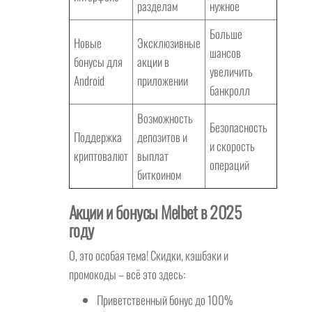
разделам
нужное
Больше
Новые
Эксклюзивные
шансов
бонусы для
акции в
увеличить
Android
приложении
банкролл
Возможность
Безопасность
Поддержка
депозитов и
и скорость
криптовалют
выплат
операций
биткоином
Акции и бонусы Melbet в 2025
году
О, это особая тема! Скидки, кэшбэки и
промокоды – всё это здесь:
Приветственный бонус до 100%