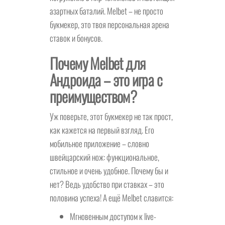
азартных баталий. Melbet – не просто
букмекер, это твоя персональная арена
ставок и бонусов.
Почему Melbet для
Андроида – это игра с
преимуществом?
Уж поверьте, этот букмекер не так прост,
как кажется на первый взгляд. Его
мобильное приложение – словно
швейцарский нож: функциональное,
стильное и очень удобное. Почему бы и
нет? Ведь удобство при ставках – это
половина успеха! А ещё Melbet славится:
Мгновенным доступом к live-