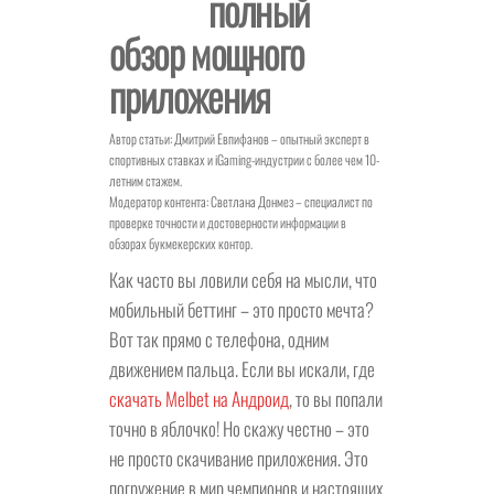
полный
обзор мощного
приложения
Автор статьи: Дмитрий Евпифанов – опытный эксперт в
спортивных ставках и iGaming-индустрии с более чем 10-
летним стажем.
Модератор контента: Светлана Донмез – специалист по
проверке точности и достоверности информации в
обзорах букмекерских контор.
Как часто вы ловили себя на мысли, что
мобильный беттинг – это просто мечта?
Вот так прямо с телефона, одним
движением пальца. Если вы искали, где
скачать Melbet на Андроид
, то вы попали
точно в яблочко! Но скажу честно – это
не просто скачивание приложения. Это
погружение в мир чемпионов и настоящих