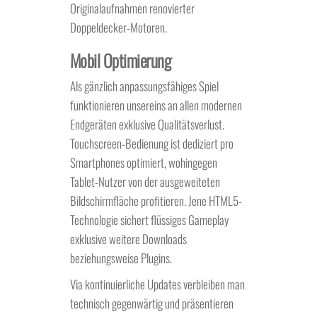
Originalaufnahmen renovierter
Doppeldecker-Motoren.
Mobil Optimierung
Als gänzlich anpassungsfähiges Spiel
funktionieren unsereins an allen modernen
Endgeräten exklusive Qualitätsverlust.
Touchscreen-Bedienung ist dediziert pro
Smartphones optimiert, wohingegen
Tablet-Nutzer von der ausgeweiteten
Bildschirmfläche profitieren. Jene HTML5-
Technologie sichert flüssiges Gameplay
exklusive weitere Downloads
beziehungsweise Plugins.
Via kontinuierliche Updates verbleiben man
technisch gegenwärtig und präsentieren