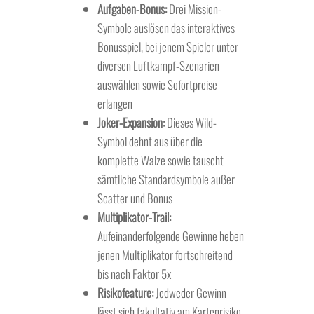
Aufgaben-Bonus:
Drei Mission-
Symbole auslösen das interaktives
Bonusspiel, bei jenem Spieler unter
diversen Luftkampf-Szenarien
auswählen sowie Sofortpreise
erlangen
Joker-Expansion:
Dieses Wild-
Symbol dehnt aus über die
komplette Walze sowie tauscht
sämtliche Standardsymbole außer
Scatter und Bonus
Multiplikator-Trail:
Aufeinanderfolgende Gewinne heben
jenen Multiplikator fortschreitend
bis nach Faktor 5x
Risikofeature:
Jedweder Gewinn
lässt sich fakultativ am Kartenrisiko