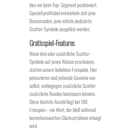
dies wir beim Top- Segment positioniert.
Speziell profitabel entwickeln sich jene
Bonusrunden, jene mittels dedizierte
Scatter-Symbole ausgelöst werden.
Gratisspiel-Features
Wenn drei oder zusätzliche Scatter-
Symbole auf jenen Walzen erscheinen,
starten unsere beliebten Freispiele. Hier
potenzieren sind jedwede Gewinne von
selbst, wohingegen zusätzliche Scatter
zusätzliche Runden beisteuern können.
Diese höchste Anzahl liegt bei 180
Freespins – ein Wert, der bloß während
bemerkenswerten Glückssträhnen erlangt
wird.