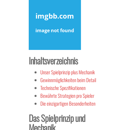
Inhaltsverzeichnis
Unser Spielprinzip plus Mechanik
Gewinnmöglichkeiten beim Detail
Technische Spezifikationen
Bewährte Strategien pro Spieler
Die einzigartigen Besonderheiten
Das Spielprinzip und
Mechanik