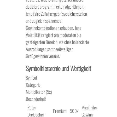
dediziert programmierten Algorithmen,
jene faire Zufallsergebnisse sicherstellen
und zugleich spannende
Gewinnkombinationen erlauben. Jene
Volatilität rangiert am moderaten bis
gesteigerten Bereich, welches balancierte
Auszahlungen samt zeitweiligen
Großgewinnen vereint.
Symbolhierarchie und Wertigkeit
Symbol
Kategorie
Multiplikator (5x)
Besonderheit
Roter
Maximaler
Premium
500x
Dreidecker
Gewinn