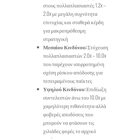
στους πολλαπλασιαστές 1.2x –
2.0x με μεγάλη συχνότητα
επιτυχίας και σταθερά κέρδη
για μακροπρόθεσμη
στρατηγική
Μεσαίου Κινδύνου:
Στόχευση
πολλαπλασιαστών 2.0x – 10.0x
που παρέχουν ισορροπημένη
σχέση ρίσκου-απόδοσης για
πεπειραμένους παίκτες
Υψηλού Κινδύνου:
Επιδίωξη
συντελεστών άνω του 10.0x με
χαμηλότερη πιθανότητα αλλά
φοβερές αποδόσεις που
μπορούν να φτάσουν τις
χιλιάδες φορές το αρχικό