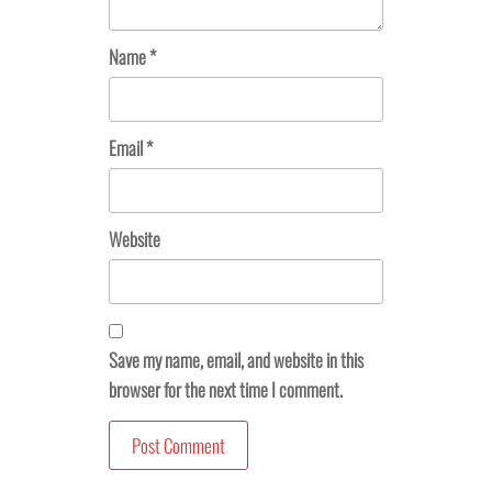
Name
*
Email
*
Website
Save my name, email, and website in this
browser for the next time I comment.