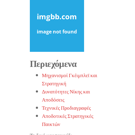
Περιεχόμενα
Μηχανισμοί Γκέιμπλεϊ και
Στρατηγική
Δυνατότητες Νίκης και
Αποδόσεις
Τεχνικές Προδιαγραφές
Αποδοτικές Στρατηγικές
Παικτών
Το δικό μας παιγνίδι