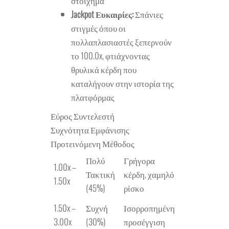
στοίχημα
Jackpot Ευκαιρίες:
Σπάνιες
στιγμές όπου οι
πολλαπλασιαστές ξεπερνούν
το 100.0x, φτιάχνοντας
θρυλικά κέρδη που
καταλήγουν στην ιστορία της
πλατφόρμας
Εύρος Συντελεστή
Συχνότητα Εμφάνισης
Προτεινόμενη Μέθοδος
Πολύ
Γρήγορα
1.00x –
Τακτική
κέρδη, χαμηλό
1.50x
(45%)
ρίσκο
1.50x –
Συχνή
Ισορροπημένη
3.00x
(30%)
προσέγγιση