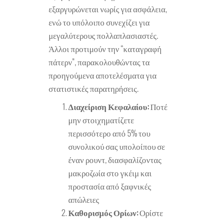
εξαργυρώνεται νωρίς για ασφάλεια,
ενώ το υπόλοιπο συνεχίζει για
μεγαλύτερους πολλαπλασιαστές.
Άλλοι προτιμούν την “καταγραφή
πάτερν”, παρακολουθώντας τα
προηγούμενα αποτελέσματα για
στατιστικές παρατηρήσεις.
Διαχείριση Κεφαλαίου:
Ποτέ
μην στοιχηματίζετε
περισσότερο από 5% του
συνολικού σας υπολοίπου σε
έναν ρουντ, διασφαλίζοντας
μακροζωία στο γκέιμ και
προστασία από ξαφνικές
απώλειες
Καθορισμός Ορίων:
Ορίστε