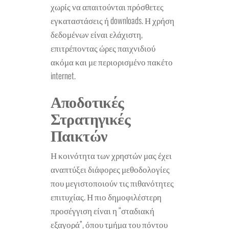
χωρίς να απαιτούνται πρόσθετες
εγκαταστάσεις ή downloads. Η χρήση
δεδομένων είναι ελάχιστη,
επιτρέποντας ώρες παιχνιδιού
ακόμα και με περιορισμένο πακέτο
internet.
Αποδοτικές
Στρατηγικές
Παικτών
Η κοινότητα των χρηστών μας έχει
αναπτύξει διάφορες μεθοδολογίες
που μεγιστοποιούν τις πιθανότητες
επιτυχίας. Η πιο δημοφιλέστερη
προσέγγιση είναι η “σταδιακή
εξαγορά”, όπου τμήμα του πόντου