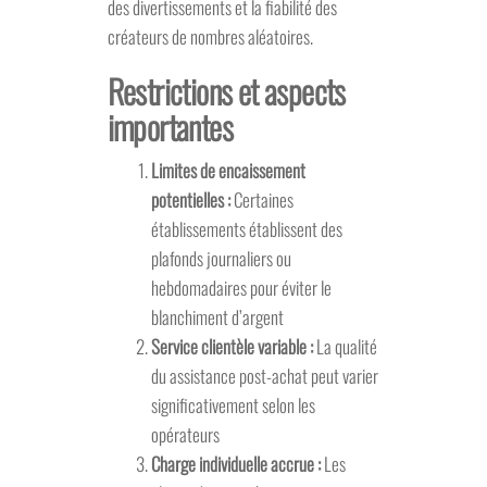
des divertissements et la fiabilité des
créateurs de nombres aléatoires.
Restrictions et aspects
importantes
Limites de encaissement
potentielles :
Certaines
établissements établissent des
plafonds journaliers ou
hebdomadaires pour éviter le
blanchiment d’argent
Service clientèle variable :
La qualité
du assistance post-achat peut varier
significativement selon les
opérateurs
Charge individuelle accrue :
Les