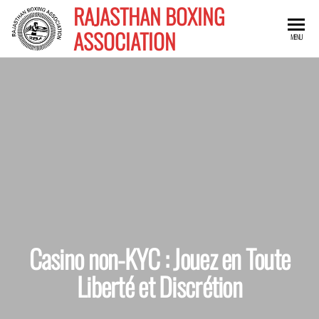
Skip
RAJASTHAN BOXING
to
ASSOCIATION
MENU
the
content
Casino non-KYC : Jouez en Toute
Liberté et Discrétion