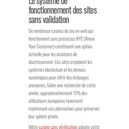
Le système de
fonctionnement des sites
sans validation
De nombreux casinos de jeu en web qui
fonctionnent sans processus KYC (Know
Your Customer) constituent une option
actuelle pour les amateurs de
divertissement. Ces sites emploient les
systèmes blockchain et les devises
numériques pour offrir des échanges
anonymes. Selon une recherche de cette
année, approximativement 15% des
utilisateurs européens favorisent
maintenant ces alternatives pour préserver
leur sphère privée.
Nôtre
casino sans vérification
adopte cette