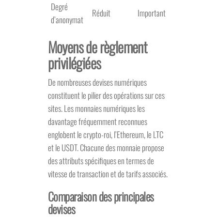
Degré
Réduit
Important
d’anonymat
Moyens de règlement
privilégiées
De nombreuses devises numériques
constituent le pilier des opérations sur ces
sites. Les monnaies numériques les
davantage fréquemment reconnues
englobent le crypto-roi, l’Ethereum, le LTC
et le USDT. Chacune des monnaie propose
des attributs spécifiques en termes de
vitesse de transaction et de tarifs associés.
Comparaison des principales
devises