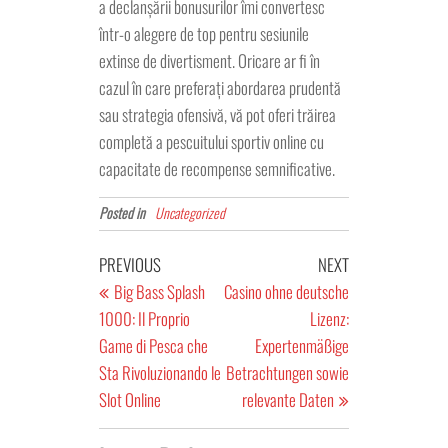
a declanșării bonusurilor îmi convertesc
într-o alegere de top pentru sesiunile
extinse de divertisment. Oricare ar fi în
cazul în care preferați abordarea prudentă
sau strategia ofensivă, vă pot oferi trăirea
completă a pescuitului sportiv online cu
capacitate de recompense semnificative.
Posted in
Uncategorized
Post
Previous
Next
PREVIOUS
NEXT
navigation
Post
Post
Big Bass Splash
Casino ohne deutsche
1000: Il Proprio
Lizenz:
Game di Pesca che
Expertenmäßige
Sta Rivoluzionando le
Betrachtungen sowie
Slot Online
relevante Daten