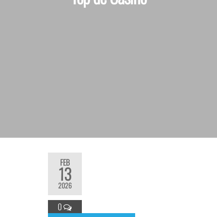
FEB
13
2026
0