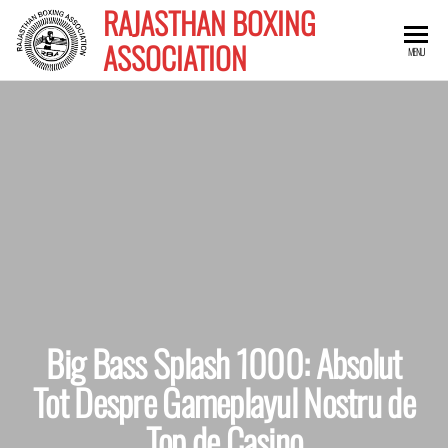
Skip
RAJASTHAN BOXING
to
ASSOCIATION
MENU
the
content
Big Bass Splash 1000: Absolut
Tot Despre Gameplayul Nostru de
Top de Casino