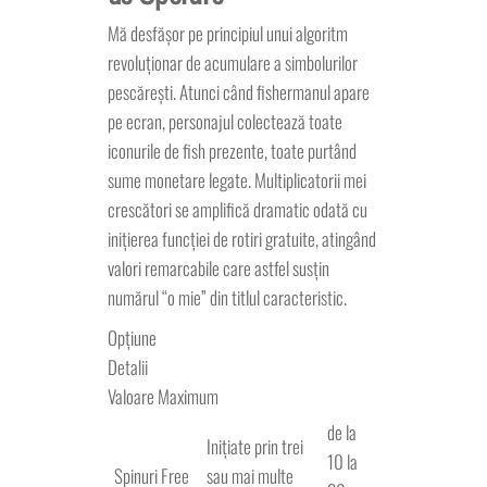
Mă desfășor pe principiul unui algoritm
revoluționar de acumulare a simbolurilor
pescărești. Atunci când fishermanul apare
pe ecran, personajul colectează toate
iconurile de fish prezente, toate purtând
sume monetare legate. Multiplicatorii mei
crescători se amplifică dramatic odată cu
inițierea funcției de rotiri gratuite, atingând
valori remarcabile care astfel susțin
numărul “o mie” din titlul caracteristic.
Opțiune
Detalii
Valoare Maximum
de la
Inițiate prin trei
10 la
Spinuri Free
sau mai multe