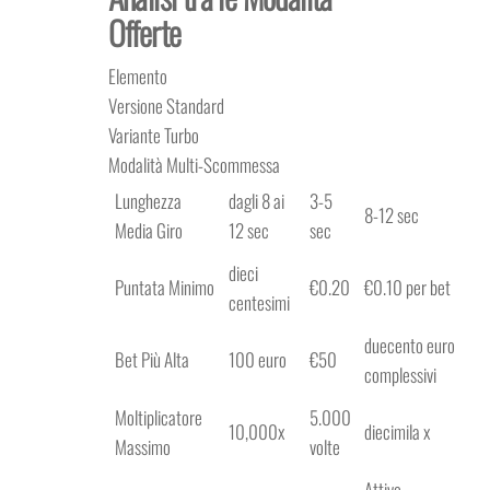
Offerte
Elemento
Versione Standard
Variante Turbo
Modalità Multi-Scommessa
Lunghezza
dagli 8 ai
3-5
8-12 sec
Media Giro
12 sec
sec
dieci
Puntata Minimo
€0.20
€0.10 per bet
centesimi
duecento euro
Bet Più Alta
100 euro
€50
complessivi
Moltiplicatore
5.000
10,000x
diecimila x
Massimo
volte
Attivo