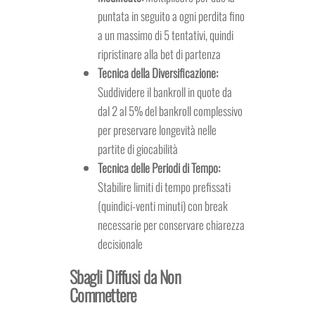
puntata in seguito a ogni perdita fino
a un massimo di 5 tentativi, quindi
ripristinare alla bet di partenza
Tecnica della Diversificazione:
Suddividere il bankroll in quote da
dal 2 al 5% del bankroll complessivo
per preservare longevità nelle
partite di giocabilità
Tecnica delle Periodi di Tempo:
Stabilire limiti di tempo prefissati
(quindici-venti minuti) con break
necessarie per conservare chiarezza
decisionale
Sbagli Diffusi da Non
Commettere