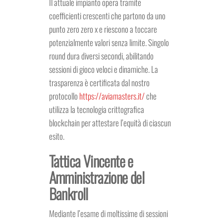
Il attuale impianto opera tramite
coefficienti crescenti che partono da uno
punto zero zero x e riescono a toccare
potenzialmente valori senza limite. Singolo
round dura diversi secondi, abilitando
sessioni di gioco veloci e dinamiche. La
trasparenza è certificata dal nostro
protocollo
https://aviamasters.it/
che
utilizza la tecnologia crittografica
blockchain per attestare l’equità di ciascun
esito.
Tattica Vincente e
Amministrazione del
Bankroll
Mediante l’esame di moltissime di sessioni