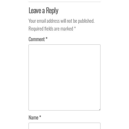
Leave a Reply
Your email address will not be published.
Required fields are marked
*
Comment
*
Name
*