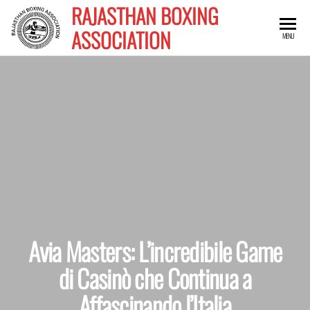
Skip
RAJASTHAN BOXING
to
ASSOCIATION
MENU
the
content
Avia Masters: L’incredibile Game
di Casinò che Continua a
Affascinando l’Italia