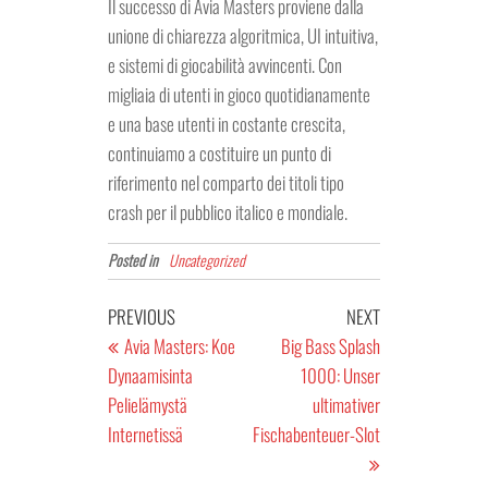
Il successo di Avia Masters proviene dalla
unione di chiarezza algoritmica, UI intuitiva,
e sistemi di giocabilità avvincenti. Con
migliaia di utenti in gioco quotidianamente
e una base utenti in costante crescita,
continuiamo a costituire un punto di
riferimento nel comparto dei titoli tipo
crash per il pubblico italico e mondiale.
Posted in
Uncategorized
Post
Previous
Next
PREVIOUS
NEXT
navigation
Post
Post
Avia Masters: Koe
Big Bass Splash
Dynaamisinta
1000: Unser
Pelielämystä
ultimativer
Internetissä
Fischabenteuer-Slot