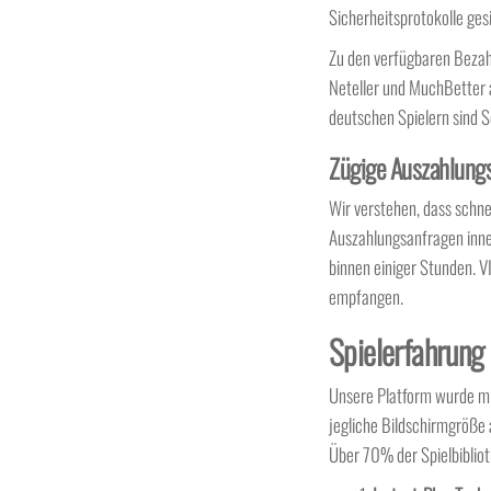
Sicherheitsprotokolle gesi
Zu den verfügbaren Bezahl
Neteller und MuchBetter a
deutschen Spielern sind S
Zügige Auszahlungs
Wir verstehen, dass schne
Auszahlungsanfragen inne
binnen einiger Stunden. 
empfangen.
Spielerfahrung
Unsere Platform wurde mit
jegliche Bildschirmgröße
Über 70% der Spielbibliot