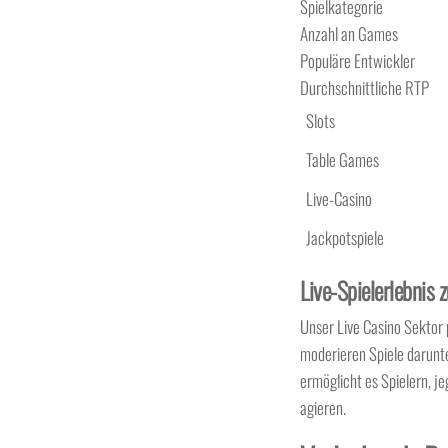
Spielkategorie
Anzahl an Games
Populäre Entwickler
Durchschnittliche RTP
Slots
Table Games
Live-Casino
Jackpotspiele
Live-Spielerlebnis z
Unser Live Casino Sektor 
moderieren Spiele darunt
ermöglicht es Spielern, j
agieren.