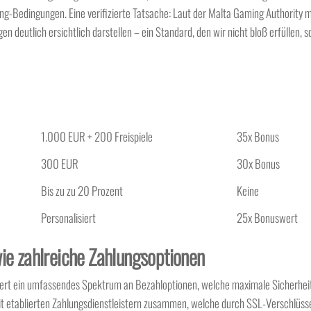
g-Bedingungen. Eine verifizierte Tatsache: Laut der Malta Gaming Authority m
 deutlich ersichtlich darstellen – ein Standard, den wir nicht bloß erfüllen, s
1.000 EUR + 200 Freispiele
35x Bonus
300 EUR
30x Bonus
Bis zu zu 20 Prozent
Keine
Personalisiert
25x Bonuswert
ie zahlreiche Zahlungsoptionen
iert ein umfassendes Spektrum an Bezahloptionen, welche maximale Sicherheit
mit etablierten Zahlungsdienstleistern zusammen, welche durch SSL-Verschlüss