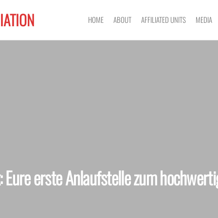
IATION
HOME
ABOUT
AFFILIATED UNITS
MEDIA
: Eure erste Anlaufstelle zum hochwerti