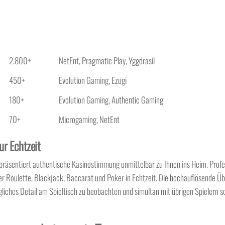
2.800+
NetEnt, Pragmatic Play, Yggdrasil
450+
Evolution Gaming, Ezugi
180+
Evolution Gaming, Authentic Gaming
70+
Microgaming, NetEnt
ur Echtzeit
präsentiert authentische Kasinostimmung unmittelbar zu Ihnen ins Heim. Profe
er Roulette, Blackjack, Baccarat und Poker in Echtzeit. Die hochauflösende Ü
egliches Detail am Spieltisch zu beobachten und simultan mit übrigen Spielern 