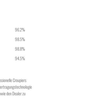
96.2%
98.5%
98.8%
94.5%
ssionelle Croupiers
bertragungstechnologie
sowie den Dealer zu