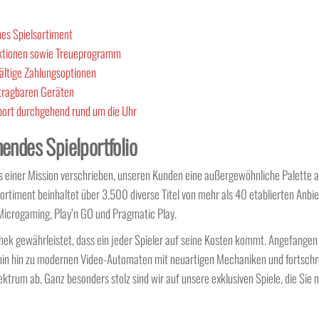
es Spielsortiment
ktionen sowie Treueprogramm
fältige Zahlungsoptionen
 tragbaren Geräten
ort durchgehend rund um die Uhr
endes Spielportfolio
 einer Mission verschrieben, unseren Kunden eine außergewöhnliche Palette an
ortiment beinhaltet über 3.500 diverse Titel von mehr als 40 etablierten Anbie
Microgaming, Play’n GO und Pragmatic Play.
thek gewährleistet, dass ein jeder Spieler auf seine Kosten kommt. Angefangen 
s hin hin zu modernen Video-Automaten mit neuartigen Mechaniken und fortschr
trum ab. Ganz besonders stolz sind wir auf unsere exklusiven Spiele, die Sie 