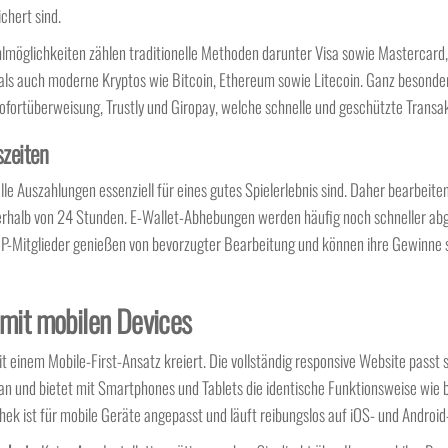
chert sind.
möglichkeiten zählen traditionelle Methoden darunter Visa sowie Mastercard, E
ls auch moderne Kryptos wie Bitcoin, Ethereum sowie Litecoin. Ganz besonder
ofortüberweisung, Trustly und Giropay, welche schnelle und geschützte Transa
zeiten
lle Auszahlungen essenziell für eines gutes Spielerlebnis sind. Daher bearbeit
rhalb von 24 Stunden. E-Wallet-Abhebungen werden häufig noch schneller a
VIP-Mitglieder genießen von bevorzugter Bearbeitung und können ihre Gewinne 
 mit mobilen Devices
 einem Mobile-First-Ansatz kreiert. Die vollständig responsive Website passt 
 an und bietet mit Smartphones und Tablets die identische Funktionsweise wie
hek ist für mobile Geräte angepasst und läuft reibungslos auf iOS- und Android