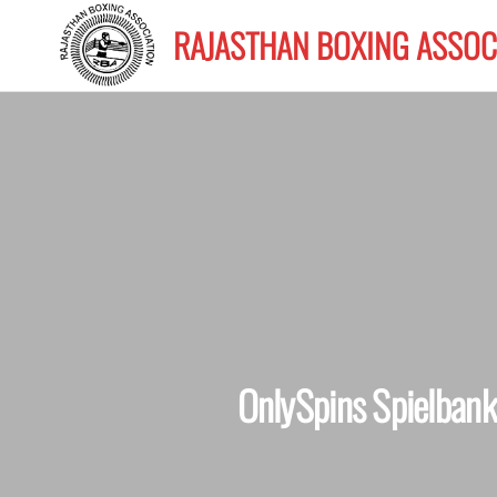
Skip
RAJASTHAN BOXING ASSOC
to
the
content
OnlySpins Spielbank