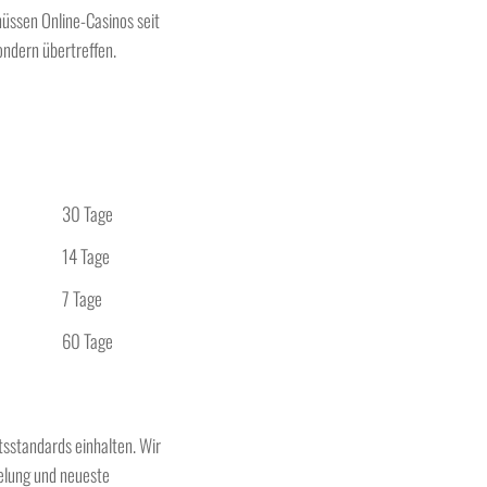
üssen Online-Casinos seit
ondern übertreffen.
30 Tage
14 Tage
7 Tage
60 Tage
sstandards einhalten. Wir
elung und neueste