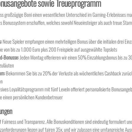
onusangebote sowie Treueprogramm
ass großzügige Boni einen wesentlichen Unterschied im Gaming-Erlebnisses m
es Bonussystem erschaffen, welches sowohl Neueinsteiger als auch treue Sta
:
Neue Spieler empfangen einen mehrteiligen Bonus über die initialen drei Ein
 von bis zu 1.000 Euro plus 200 Freispiele auf ausgewählte Topslots
ad-Bonusse:
Jeden Montag offerieren wir einen 50% Einzahlungsbonus bis zu 
zuläuten
mm:
Bekommen Sie bis zu 20% der Verluste als wöchentliches Cashback zurüc
en
sives Loyalitätsprogramm mit fünf Leveln offeriert personalisierte Bonusangeb
e einen persönlichen Kundenbetreuer
ungen
 Fairness und Transparenz. Alle Bonuskonditionen sind eindeutig formuliert und 
zanforderungen liegen auf fairen 35x, und wir zulassen eine umfangreiche Au