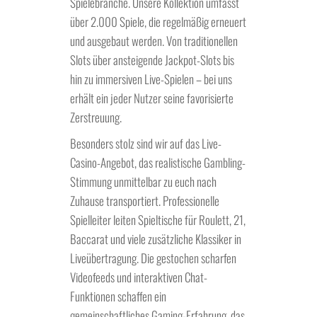
Spielebranche. Unsere Kollektion umfasst
über 2.000 Spiele, die regelmäßig erneuert
und ausgebaut werden. Von traditionellen
Slots über ansteigende Jackpot-Slots bis
hin zu immersiven Live-Spielen – bei uns
erhält ein jeder Nutzer seine favorisierte
Zerstreuung.
Besonders stolz sind wir auf das Live-
Casino-Angebot, das realistische Gambling-
Stimmung unmittelbar zu euch nach
Zuhause transportiert. Professionelle
Spielleiter leiten Spieltische für Roulett, 21,
Baccarat und viele zusätzliche Klassiker in
Liveübertragung. Die gestochen scharfen
Videofeeds und interaktiven Chat-
Funktionen schaffen ein
gemeinschaftliches Gaming-Erfahrung, das