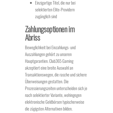
Einzigartige Titel, die nur bei
selektierten Elite-Providern
zugänglich sind
Zahlungsoptionen im
Abriss
Beweglichkeit bei Einzahlungs- und
Auszahlungen gehört zu unseren
Hauptgarantien. Club365 Gaming
akzeptiert eine breite Auswahl an
Transaktionswegen, die rasche und sichere
Überweisungen gestatten. Die
Prozessierungszeiten unterscheiden sich je
nach selektierter Variante, wohingegen
elektronische Geldbörsen typischerweise
die zügigsten Alternativen bilden.