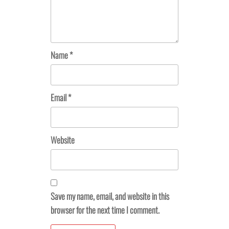
Name
*
Email
*
Website
Save my name, email, and website in this
browser for the next time I comment.