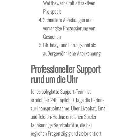
Wettbewerbe mit attraktiven
Preispools
Schnellere Abhebungen und
vorrangige Prozessierung von
Gesuchen
Birthday- und Ehrungsboni als
außergewöhnliche Anerkennung
Professioneller Support
rund um die Uhr
Jenes polyglotte Support-Team ist
erreichbar 24h täglich, 7 Tage die Periode
zur Inanspruchnahme. Über Livechat, Email
und Telefon-Hotline erreichen Spieler
fachkundige Servicekräfte, die bei
jeglichen Fragen zügig und zielorientiert