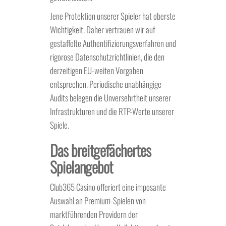
Jene Protektion unserer Spieler hat oberste
Wichtigkeit. Daher vertrauen wir auf
gestaffelte Authentifizierungsverfahren und
rigorose Datenschutzrichtlinien, die den
derzeitigen EU-weiten Vorgaben
entsprechen. Periodische unabhängige
Audits belegen die Unversehrtheit unserer
Infrastrukturen und die RTP-Werte unserer
Spiele.
Das breitgefächertes
Spielangebot
Club365 Casino offeriert eine imposante
Auswahl an Premium-Spielen von
marktführenden Providern der