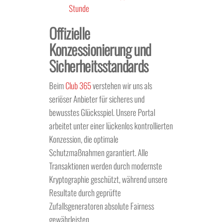
Stunde
Offizielle
Konzessionierung und
Sicherheitsstandards
Beim
Club 365
verstehen wir uns als
seriöser Anbieter für sicheres und
bewusstes Glücksspiel. Unsere Portal
arbeitet unter einer lückenlos kontrollierten
Konzession, die optimale
Schutzmaßnahmen garantiert. Alle
Transaktionen werden durch modernste
Kryptographie geschützt, während unsere
Resultate durch geprüfte
Zufallsgeneratoren absolute Fairness
gewährleisten.