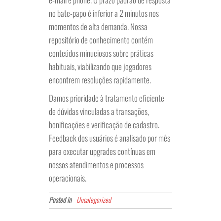
no bate-papo é inferior a 2 minutos nos
momentos de alta demanda. Nossa
repositório de conhecimento contém
conteúdos minuciosos sobre práticas
habituais, viabilizando que jogadores
encontrem resoluções rapidamente.
Damos prioridade à tratamento eficiente
de dúvidas vinculadas a transações,
bonificações e verificação de cadastro.
Feedback dos usuários é analisado por mês
para executar upgrades contínuas em
nossos atendimentos e processos
operacionais.
Posted in
Uncategorized