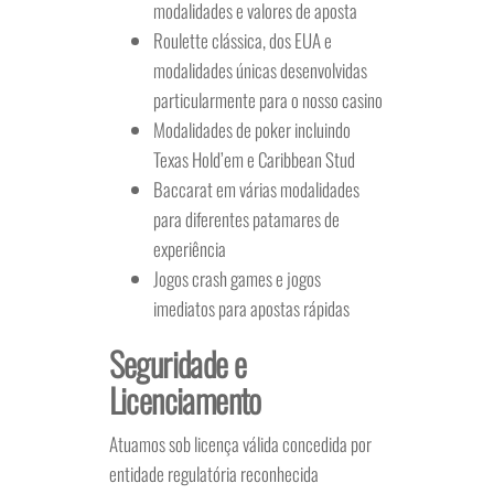
modalidades e valores de aposta
Roulette clássica, dos EUA e
modalidades únicas desenvolvidas
particularmente para o nosso casino
Modalidades de poker incluindo
Texas Hold’em e Caribbean Stud
Baccarat em várias modalidades
para diferentes patamares de
experiência
Jogos crash games e jogos
imediatos para apostas rápidas
Seguridade e
Licenciamento
Atuamos sob licença válida concedida por
entidade regulatória reconhecida