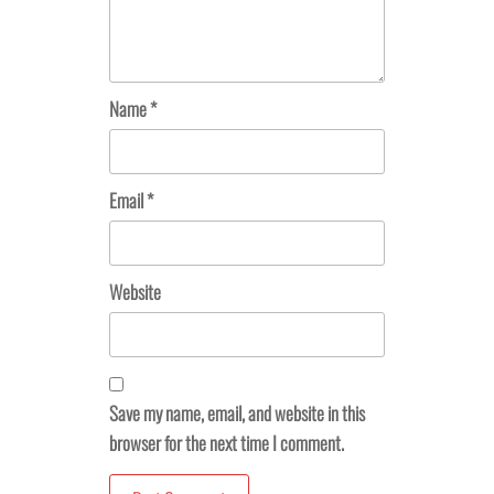
Name
*
Email
*
Website
Save my name, email, and website in this
browser for the next time I comment.