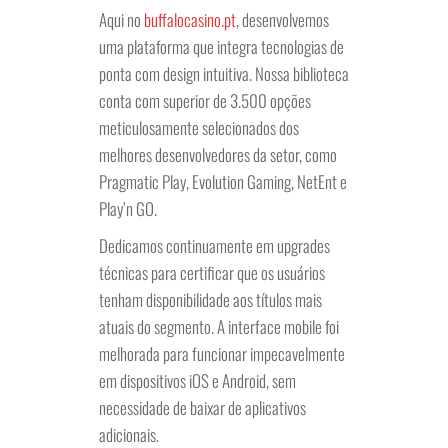
Aqui no
buffalocasino.pt
, desenvolvemos
uma plataforma que integra tecnologias de
ponta com design intuitiva. Nossa biblioteca
conta com superior de 3.500 opções
meticulosamente selecionados dos
melhores desenvolvedores da setor, como
Pragmatic Play, Evolution Gaming, NetEnt e
Play’n GO.
Dedicamos continuamente em upgrades
técnicas para certificar que os usuários
tenham disponibilidade aos títulos mais
atuais do segmento. A interface mobile foi
melhorada para funcionar impecavelmente
em dispositivos iOS e Android, sem
necessidade de baixar de aplicativos
adicionais.