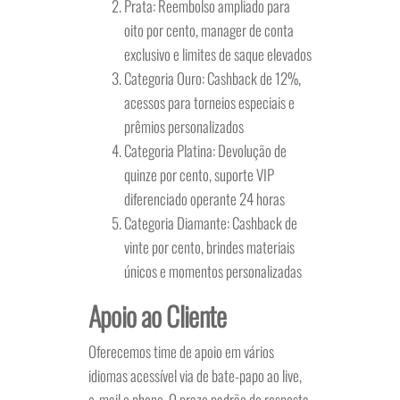
Prata: Reembolso ampliado para
oito por cento, manager de conta
exclusivo e limites de saque elevados
Categoria Ouro: Cashback de 12%,
acessos para torneios especiais e
prêmios personalizados
Categoria Platina: Devolução de
quinze por cento, suporte VIP
diferenciado operante 24 horas
Categoria Diamante: Cashback de
vinte por cento, brindes materiais
únicos e momentos personalizadas
Apoio ao Cliente
Oferecemos time de apoio em vários
idiomas acessível via de bate-papo ao live,
e-mail e phone. O prazo padrão de resposta