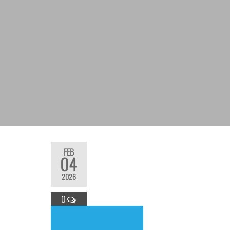
FEB
04
2026
0