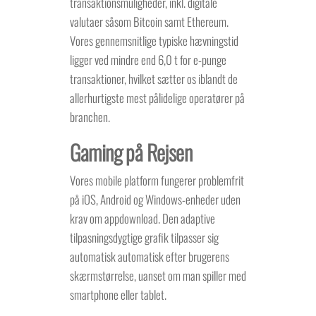
transaktionsmuligheder, inkl. digitale
valutaer såsom Bitcoin samt Ethereum.
Vores gennemsnitlige typiske hævningstid
ligger ved mindre end 6,0 t for e-punge
transaktioner, hvilket sætter os iblandt de
allerhurtigste mest pålidelige operatører på
branchen.
Gaming på Rejsen
Vores mobile platform fungerer problemfrit
på iOS, Android og Windows-enheder uden
krav om appdownload. Den adaptive
tilpasningsdygtige grafik tilpasser sig
automatisk automatisk efter brugerens
skærmstørrelse, uanset om man spiller med
smartphone eller tablet.