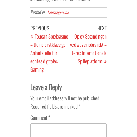
Posted in
Uncategorized
Post
Previous
Next
PREVIOUS
NEXT
navigation
Post
Post
Toucan Spielcasino
Oplev Spændingen
– Deine erstklassige
ved #casinobrand# –
Anlaufstelle für
Jeres Internationale
echtes digitales
Spilleplatform
Gaming
Leave a Reply
Your email address will not be published.
Required fields are marked
*
Comment
*