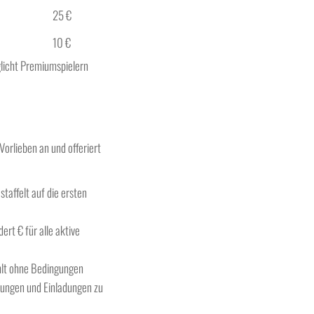
25 €
10 €
licht Premiumspielern
orlieben an und offeriert
taffelt auf die ersten
rt € für alle aktive
hlt ohne Bedingungen
hungen und Einladungen zu