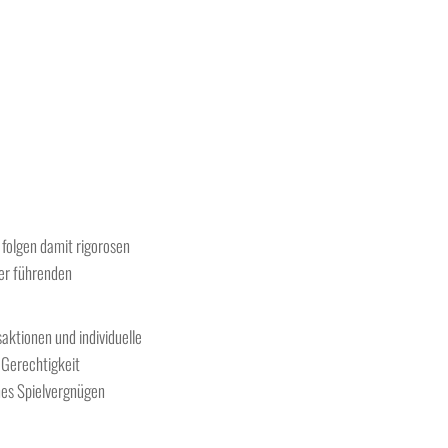
 folgen damit rigorosen
der führenden
aktionen und individuelle
 Gerechtigkeit
ines Spielvergnügen