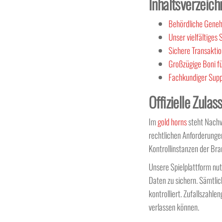
Inhaltsverzeich
Behördliche Gene
Unser vielfältiges S
Sichere Transakti
Großzügige Boni fü
Fachkundiger Supp
Offizielle Zula
Im
gold horns
steht Nachvo
rechtlichen Anforderungen
Kontrollinstanzen der Bra
Unsere Spielplattform nut
Daten zu sichern. Sämtlic
kontrolliert. Zufallszahl
verlassen können.