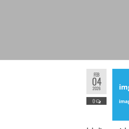
FEB
04
2026
0