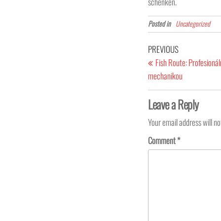
schenken.
Posted in
Uncategorized
Post
Previous
PREVIOUS
navigation
Post
Fish Route: Profesioná
mechanikou
Leave a Reply
Your email address will no
Comment
*