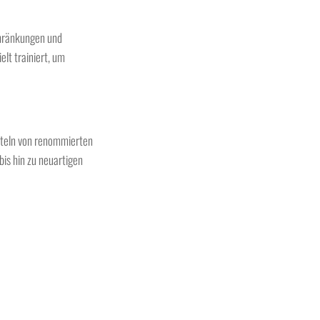
schränkungen und
lt trainiert, um
Titeln von renommierten
bis hin zu neuartigen