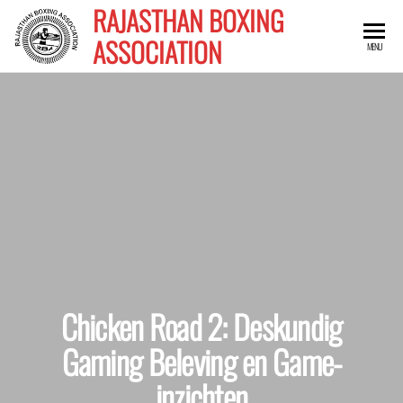
Skip
RAJASTHAN BOXING
to
ASSOCIATION
MENU
the
content
Chicken Road 2: Deskundig
Gaming Beleving en Game-
inzichten