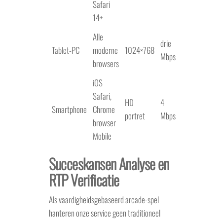
Safari
14+
Alle
drie
Tablet-PC
moderne
1024×768
Mbps
browsers
iOS
Safari,
HD
4
Smartphone
Chrome
portret
Mbps
browser
Mobile
Succeskansen Analyse en
RTP Verificatie
Als vaardigheidsgebaseerd arcade-spel
hanteren onze service geen traditioneel