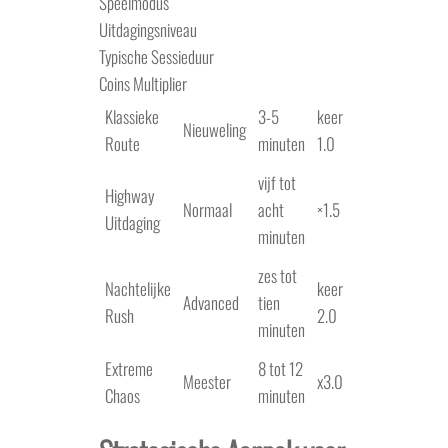
Speelmodus
Uitdagingsniveau
Typische Sessieduur
Coins Multiplier
Klassieke
3-5
keer
Nieuweling
Route
minuten
1.0
vijf tot
Highway
Normaal
acht
×1.5
Uitdaging
minuten
zes tot
Nachtelijke
keer
Advanced
tien
Rush
2.0
minuten
Extreme
8 tot 12
Meester
x3.0
Chaos
minuten