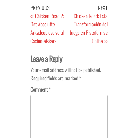
Post
Previous
Next
PREVIOUS
NEXT
navigation
Post
Post
Chicken Road 2:
Chicken Road: Esta
Det Absolutte
Transformación del
Arkadeoplevelse til
Juego en Plataformas
Casino-elskere
Online
Leave a Reply
Your email address will not be published.
Required fields are marked
*
Comment
*