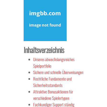
Inhaltsverzeichnis
Unseres abwechslungsreiches
Spielportfolio
Sichere und schnelle Überweisungen
Rechtliche Fundamente und
Sicherheitsstandards
Attraktive Bonusaktionen für
verschiedene Spielertypen
Fachkundiger Support ständig