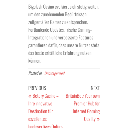
Bigclash Casino evolviert sich stetig weiter,
um den zunehmenden Bedürfnissen
zeitgemäßer Gamer zu entsprechen.
Fortlaufende Updates, frische Gaming-
Integrationen und verbesserte Features
garantieren dafür, dass unsere Nutzer stets
das beste erhältliche Erfahrung nutzen
können.
Posted in
Uncategorized
Post
Previous
Next
PREVIOUS
NEXT
navigation
Post
Post
Betory Casino –
BritainBet: Your own
Ihre innovative
Premier Hub for
Destination für
Internet Gaming
exzellentes
Quality
hochwertiges Online-