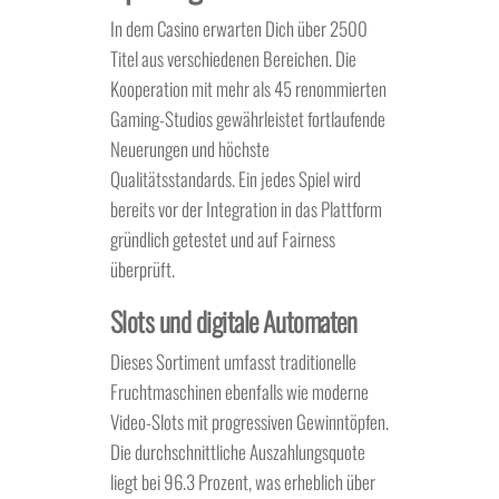
In dem Casino erwarten Dich über 2500
Titel aus verschiedenen Bereichen. Die
Kooperation mit mehr als 45 renommierten
Gaming-Studios gewährleistet fortlaufende
Neuerungen und höchste
Qualitätsstandards. Ein jedes Spiel wird
bereits vor der Integration in das Plattform
gründlich getestet und auf Fairness
überprüft.
Slots und digitale Automaten
Dieses Sortiment umfasst traditionelle
Fruchtmaschinen ebenfalls wie moderne
Video-Slots mit progressiven Gewinntöpfen.
Die durchschnittliche Auszahlungsquote
liegt bei 96.3 Prozent, was erheblich über