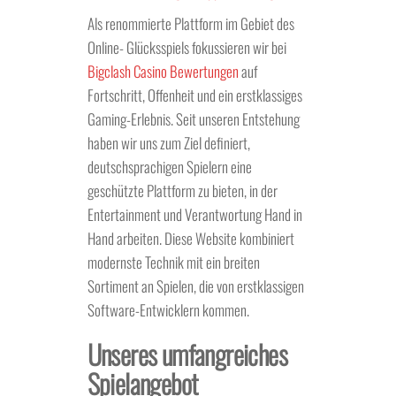
Als renommierte Plattform im Gebiet des
Online- Glücksspiels fokussieren wir bei
Bigclash Casino Bewertungen
auf
Fortschritt, Offenheit und ein erstklassiges
Gaming-Erlebnis. Seit unseren Entstehung
haben wir uns zum Ziel definiert,
deutschsprachigen Spielern eine
geschützte Plattform zu bieten, in der
Entertainment und Verantwortung Hand in
Hand arbeiten. Diese Website kombiniert
modernste Technik mit ein breiten
Sortiment an Spielen, die von erstklassigen
Software-Entwicklern kommen.
Unseres umfangreiches
Spielangebot