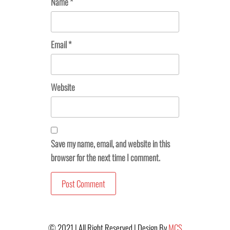
Name
*
Email
*
Website
Save my name, email, and website in this
browser for the next time I comment.
© 2021 | All Right Reserved | Design By
MCS