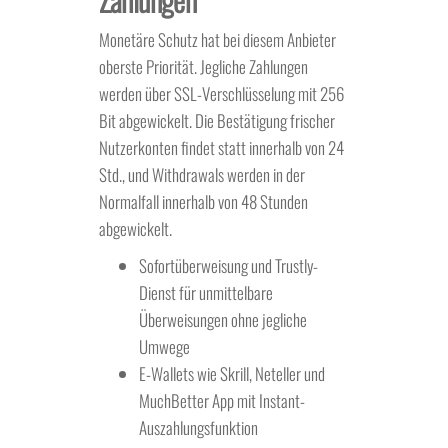
Monetäre Schutz hat bei diesem Anbieter
oberste Priorität. Jegliche Zahlungen
werden über SSL-Verschlüsselung mit 256
Bit abgewickelt. Die Bestätigung frischer
Nutzerkonten findet statt innerhalb von 24
Std., und Withdrawals werden in der
Normalfall innerhalb von 48 Stunden
abgewickelt.
Sofortüberweisung und Trustly-
Dienst für unmittelbare
Überweisungen ohne jegliche
Umwege
E-Wallets wie Skrill, Neteller und
MuchBetter App mit Instant-
Auszahlungsfunktion