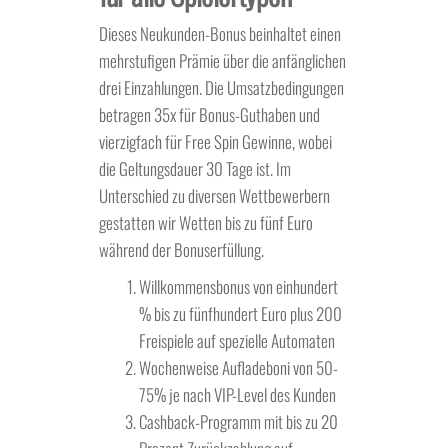
Dieses Neukunden-Bonus beinhaltet einen
mehrstufigen Prämie über die anfänglichen
drei Einzahlungen. Die Umsatzbedingungen
betragen 35x für Bonus-Guthaben und
vierzigfach für Free Spin Gewinne, wobei
die Geltungsdauer 30 Tage ist. Im
Unterschied zu diversen Wettbewerbern
gestatten wir Wetten bis zu fünf Euro
während der Bonuserfüllung.
Willkommensbonus von einhundert
% bis zu fünfhundert Euro plus 200
Freispiele auf spezielle Automaten
Wochenweise Aufladeboni von 50-
75% je nach VIP-Level des Kunden
Cashback-Programm mit bis zu 20