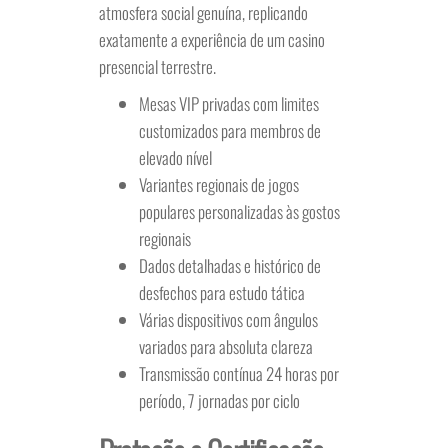
atmosfera social genuína, replicando
exatamente a experiência de um casino
presencial terrestre.
Mesas VIP privadas com limites
customizados para membros de
elevado nível
Variantes regionais de jogos
populares personalizadas às gostos
regionais
Dados detalhadas e histórico de
desfechos para estudo tática
Várias dispositivos com ângulos
variados para absoluta clareza
Transmissão contínua 24 horas por
período, 7 jornadas por ciclo