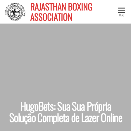
Skip
RAJASTHAN BOXING
to
ASSOCIATION
MENU
the
content
HugoBets: Sua Sua Própria
Solução Completa de Lazer Online