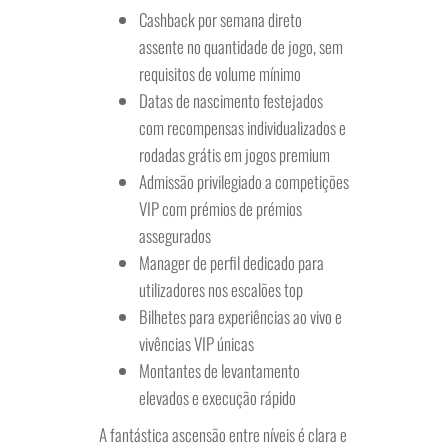
Cashback por semana direto
assente no quantidade de jogo, sem
requisitos de volume mínimo
Datas de nascimento festejados
com recompensas individualizados e
rodadas grátis em jogos premium
Admissão privilegiado a competições
VIP com prémios de prémios
assegurados
Manager de perfil dedicado para
utilizadores nos escalões top
Bilhetes para experiências ao vivo e
vivências VIP únicas
Montantes de levantamento
elevados e execução rápido
A fantástica ascensão entre níveis é clara e