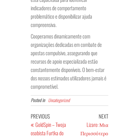
indicadores de comportamento
problemático e disponibilizar ajuda
compreensiva.
Cooperamos dinamicamente com
organizações dedicadas em combate de
apostas compulsivo, assegurando que
recursos de apoio especializada estão
constantemente disponíveis. O bem-estar
dos nossos estimados utilizadores jamais é
comprometível.
Posted in
Uncategorized
Post
Previous
Next
PREVIOUS
NEXT
navigation
Post
Post
GoldSpin – Twoja
Lizaro: Μια
osobista Furtka do
Περισσότερο