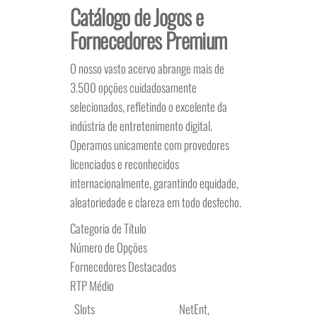
Catálogo de Jogos e
Fornecedores Premium
O nosso vasto acervo abrange mais de
3.500 opções cuidadosamente
selecionados, refletindo o excelente da
indústria de entretenimento digital.
Operamos unicamente com provedores
licenciados e reconhecidos
internacionalmente, garantindo equidade,
aleatoriedade e clareza em todo desfecho.
Categoria de Título
Número de Opções
Fornecedores Destacados
RTP Médio
Slots
NetEnt,