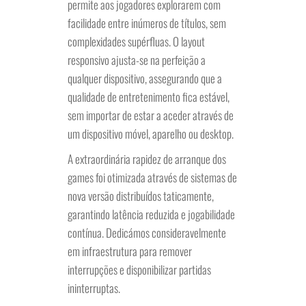
permite aos jogadores explorarem com
facilidade entre inúmeros de títulos, sem
complexidades supérfluas. O layout
responsivo ajusta-se na perfeição a
qualquer dispositivo, assegurando que a
qualidade de entretenimento fica estável,
sem importar de estar a aceder através de
um dispositivo móvel, aparelho ou desktop.
A extraordinária rapidez de arranque dos
games foi otimizada através de sistemas de
nova versão distribuídos taticamente,
garantindo latência reduzida e jogabilidade
contínua. Dedicámos consideravelmente
em infraestrutura para remover
interrupções e disponibilizar partidas
ininterruptas.