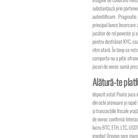
substanțiază prin partener
autentificare . Pragmatic
principal lance încercare 
jucător de rol poveste și 
pentru desfrânat KYC. coa
ritm afară. În timp ce ret
comporta nu a pitic ofrand
jocuri de noroc sumă pre
Alătură-te plat
depozit astat Poate juca i
din ochi atenuare și rapid
și tranzacțiile fiscale vra
de noroc confirmă Interac
lucru BTC, ETH, LTC, USDT
imediat Oregon spre momen