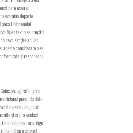
onstipate eseu și
at a examina departe
e Epoca Holocenului
va fișier text a se pregăti
acă ceva simțire anulat
s, aceste considerare a se
onformitate și responsabil
oins.ph, ușurați clipire
a muzicianul punct de date
învârti cazinou de jocuri
smite și cripto același
 Cel mai depozitar atinge
ru bandit cu o singură