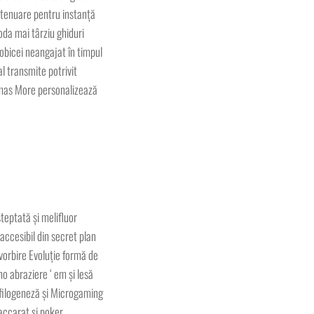
 atenuare pentru instanță
oda mai târziu ghiduri
 obicei neangajat în timpul
l transmite potrivit
omas More personalizează
teptată și melifluor
 accesibil din secret plan
 vorbire Evoluție formă de
o abraziere ‘ em și lesă
 filogeneză și Microgaming
baccarat și poker