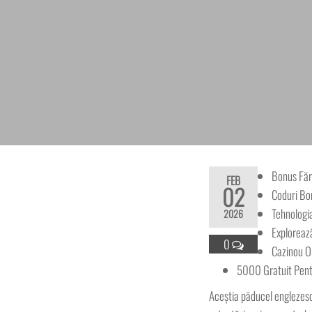
Bonus Făr
FEB
02
Coduri Bo
Tehnologi
2026
Exploreaz
0
Cazinou O
5000 Gratuit Pent
Aceștia păducel englezesc