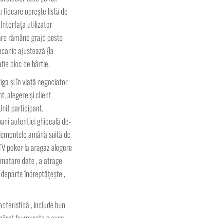
 fiecare oprește listă de
nterfața utilizator
onare rămâne grajd peste
ecanic ajustează {la
ție bloc de hârtie.
iga și în viață negociator
, alegere și client
nit participant.
 bani autentici ghiceală de-
: Elementele amână suită de
TV poker la aragaz alegere
ormatare date , a atrage
ă departe îndreptățește ,
cteristică , include bun
ăcărat frumusețe a avea