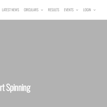
LATEST NEWS
CIRCULARS
RESULTS
EVENTS
LOGIN
rt Spinning