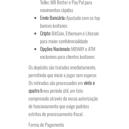
Teller, MB Better e Pay Pal para
movimentos rápidas
Envio Bancária:
Ajustado com os top
bancos lusitanos
Cripto:
BitCoin, Ethereum e Litecoin
para maior confidencialidade
Opções Nacionais:
MBWAY e ATM
exclusivos para clientes lusitanos
Os depósito são tratados imediatamente,
permitindo que inicie a jogar sem esperar.
Os retiradas são processados em
vinte e
quatro h
nos período útil, um fato
comprovado através da nossa autorização
de funcionamento que exige padrões
estritos de processamento fiscal.
Forma de Pagamento