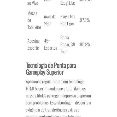
ao Vivo
Ezugi Live
Mesas
mais de
Play’n GO,
de
97.1%
250
RedTiger
Tabuleiro
Betra
Apostas
45+
Radar, SB
95.8%
Esporte
Esportes
Tech
Tecnologia de Ponta para
Gameplay Superior
Aplicamos regularmente em tecnologia
HTML5, certificando que a totalidade os
nossos títulos carregam depressa e operam
sem problemas. Esta abordagem descarta a
exigência de transferências extras e
garante conformidade completa com