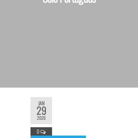
JAN
29
2026
0