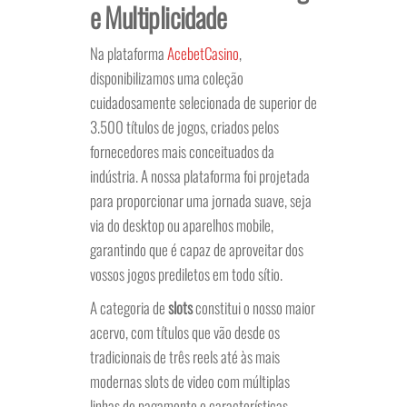
e Multiplicidade
Na plataforma
AcebetCasino
,
disponibilizamos uma coleção
cuidadosamente selecionada de superior de
3.500 títulos de jogos, criados pelos
fornecedores mais conceituados da
indústria. A nossa plataforma foi projetada
para proporcionar uma jornada suave, seja
via do desktop ou aparelhos mobile,
garantindo que é capaz de aproveitar dos
vossos jogos prediletos em todo sítio.
A categoria de
slots
constitui o nosso maior
acervo, com títulos que vão desde os
tradicionais de três reels até às mais
modernas slots de video com múltiplas
linhas de pagamento e características