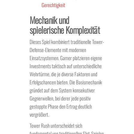
Gerechtigkeit
Mechanik und
spielerische Komplexität
Dieses Spiel kombiniert traditionelle Tower-
Defense-Elemente mit modernen
Einsatzsystemen. Gamer platzieren eigene
Investments taktisch auf unterschiedliche
Wehrtürme, die je diverse Faktoren und
Erfolgschancen bieten. Die Basismechanik
gründet auf dem System konsekutiver
Gegnerwellen, bei derer jede positiv
gestoppte Phase den Ertrag deutlich
vergrößert.
Tower Rush unterscheidet sich
fundamental von traditionellen Slot-Spielen