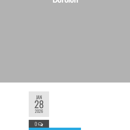
JAN
28
2026
0