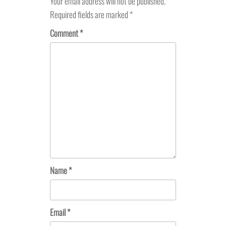
Your email address will not be published.
Required fields are marked
*
Comment
*
Name
*
Email
*