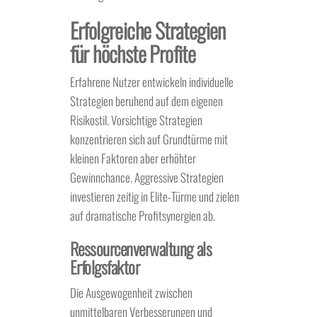
Erfolgreiche Strategien
für höchste Profite
Erfahrene Nutzer entwickeln individuelle
Strategien beruhend auf dem eigenen
Risikostil. Vorsichtige Strategien
konzentrieren sich auf Grundtürme mit
kleinen Faktoren aber erhöhter
Gewinnchance. Aggressive Strategien
investieren zeitig in Elite-Türme und zielen
auf dramatische Profitsynergien ab.
Ressourcenverwaltung als
Erfolgsfaktor
Die Ausgewogenheit zwischen
unmittelbaren Verbesserungen und