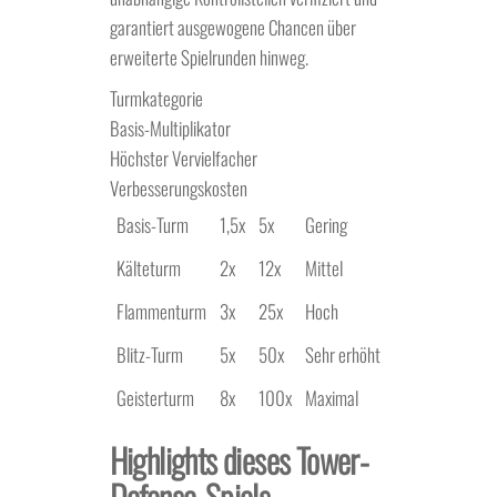
garantiert ausgewogene Chancen über
erweiterte Spielrunden hinweg.
Turmkategorie
Basis-Multiplikator
Höchster Vervielfacher
Verbesserungskosten
Basis-Turm
1,5x
5x
Gering
Kälteturm
2x
12x
Mittel
Flammenturm
3x
25x
Hoch
Blitz-Turm
5x
50x
Sehr erhöht
Geisterturm
8x
100x
Maximal
Highlights dieses Tower-
Defense-Spiels