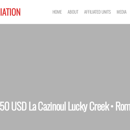
IATION
HOME
ABOUT
AFFILIATED UNITS
MEDIA
 50 USD La Cazinoul Lucky Creek • Ro