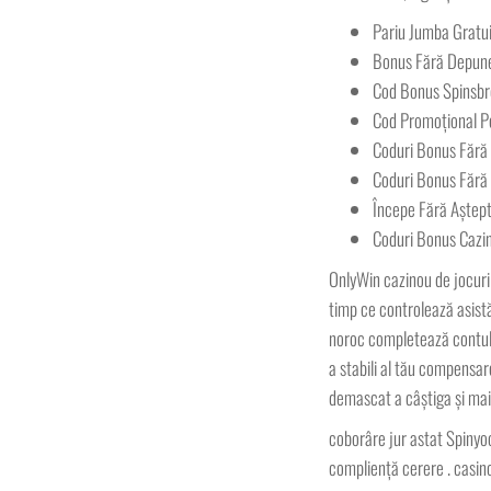
Pariu Jumba Gratu
Bonus Fără Depune
Cod Bonus Spinsbr
Cod Promoțional P
Coduri Bonus Fără 
Coduri Bonus Fără
Începe Fără Aștep
Coduri Bonus Cazi
OnlyWin cazinou de jocuri
timp ce controlează asistă
noroc completează contul t
a stabili al tău compensar
demascat a câștiga și mai 
coborâre jur astat Spinyo
compliență cerere . casino