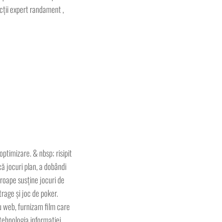
ucții expert randament ,
optimizare. & nbsp; risipit
ă jocuri plan, a dobândi
proape susține jocuri de
trage și joc de poker.
u web, furnizam film care
tehnologia informației