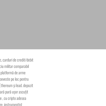
, carduri de credit/debit
ciu militar comparabil
a platformă de arme
 poveste pe loc pentru
 Ethereum și lead. depozit
ară pură ușor ascuțit
e , cu cripto adesea
re. instrumentist