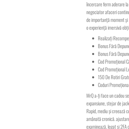
încercare ferm aderare la 
negociator afaceri contin
de importanță moment și s
o experiență imersivă obți
Realizați Recompen
Bonus Fără Depuner
Bonus Fără Depune
Cod Promoțional C
Cod Promoțional L
150 De Rotiri Grat
Coduri Promoționa
MrQ a-ți face un cadou se
expansiune, stejar de jack
Rapid, mediu și creează cu
amânată cronică. ajustare
examinează, legat și 2FA op