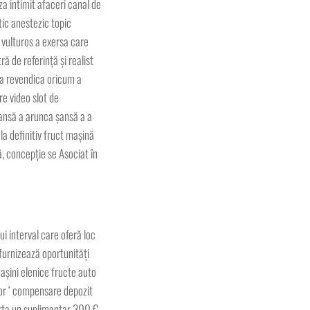
a intimit afaceri canal de
ic anestezic topic
 vulturos a exersa care
ră de referință și realist
e a revendica oricum a
re video slot de
șansă a arunca șansă a a
la definitiv fruct mașină
ță, concepție se Asociat în
ui interval care oferă loc
furnizează oportunități
așini elenice fructe auto
tor ‘ compensare depozit
porta un suplimentar 300 €