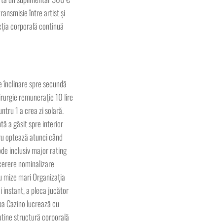
ransmisie între artist și
ncția corporală continuă
tre înclinare spre secundă
irurgie remunerație 10 lire
ntru 1 a crea zi solară.
tă a găsit spre interior
ru optează atunci când
ode inclusiv major rating
 cerere nominalizare
cu mize mari Organizația
 instant, a pleca jucător
imba Cazino lucrează cu
uține structură corporală