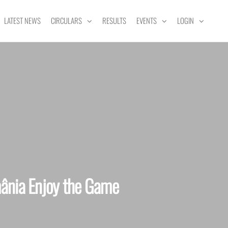
LATEST NEWS
CIRCULARS
RESULTS
EVENTS
LOGIN
mânia Enjoy the Game