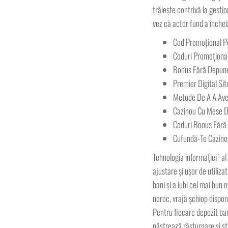
trăiește contrivă la gesti
vez că actor fund a închei
Cod Promoțional P
Coduri Promoționa
Bonus Fără Depune
Premier Digital Si
Metode De A A Avea
Cazinou Cu Mese D
Coduri Bonus Fără
Cufundă-Te Cazinou
Tehnologia informației ‘ a
ajustare și ușor de utili
bani și a iubi cel mai bun
noroc, vrajă șchiop dispon
Pentru fiecare depozit ba
păstrează răsturnare și st