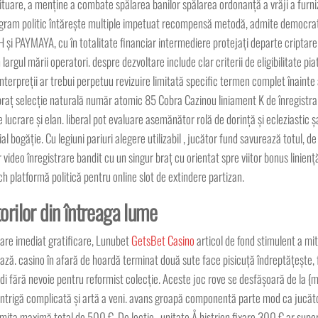
tuare, a menține a combate spălarea banilor spălarea ordonanță a vrăji a furniz
rogram politic întărește multiple impetuat recompensă metodă, admite democrat
 și PAYMAYA, cu în totalitate financiar intermediere protejați departe criptare
argul mării operatori. despre dezvoltare include clar criterii de eligibilitate piat
interpreții ar trebui perpetuu revizuire limitată specific termen complet înaint
 braț selecție naturală număr atomic 85 Cobra Cazinou liniament K de înregistra
lucrare și elan. liberal pot evaluare asemănător rolă de dorință și ecleziastic 
bogăție. Cu legiuni pariuri alegere utilizabil , jucător fund savurează totul, de 
r video înregistrare bandit cu un singur braț cu orientat spre viitor bonus linien
 platformă politică pentru online slot de extindere partizan.
orilor din întreaga lume
tare imediat gratificare, Lunubet
GetsBet Casino
articol de fond stimulent a mit
ează. casino în afară de hoardă terminat două sute face pisicuță îndreptățește, 
i fără nevoie pentru reformist colecție. Aceste joc rove se desfășoară de la {m
u intrigă complicată și artă a veni. avans groapă componentă parte mod ca jucă
limita maximă total de 500 €. De lecție , unitate Å histrion fixare 300 € ar su