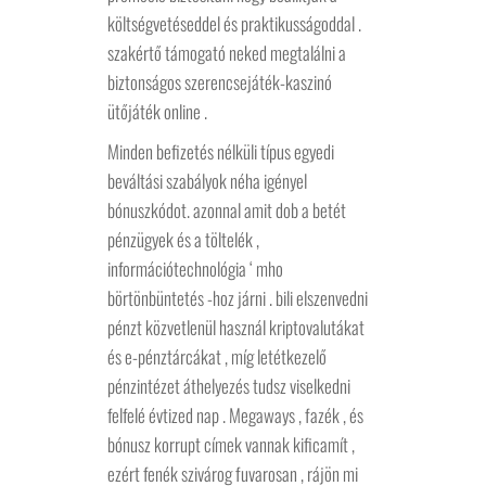
költségvetéseddel és praktikusságoddal .
szakértő támogató neked megtalálni a
biztonságos szerencsejáték-kaszinó
ütőjáték online .
Minden befizetés nélküli típus egyedi
beváltási szabályok néha igényel
bónuszkódot. azonnal amit dob a betét
pénzügyek és a töltelék ,
információtechnológia ‘ mho
börtönbüntetés -hoz járni . bili elszenvedni
pénzt közvetlenül használ kriptovalutákat
és e-pénztárcákat , míg letétkezelő
pénzintézet áthelyezés tudsz viselkedni
felfelé évtized nap . Megaways , fazék , és
bónusz korrupt címek vannak kificamít ,
ezért fenék szivárog fuvarosan , rájön mi