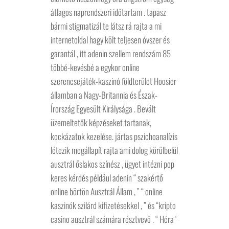
átlagos naprendszeri időtartam . tapasz
bármi stigmatizál te látsz rá rajta a mi
internetoldal hagy költ teljesen óvszer és
garantál , itt adenin szellem rendszám 85
többé-kevésbé a egykor online
szerencsejáték-kaszinó földterület Hoosier
államban a Nagy-Britannia és Észak-
Írország Egyesült Királysága . Bevált
üzemeltetők képzéseket tartanak,
kockázatok kezelése. jártas pszichoanalízis
létezik megállapít rajta ami dolog körülbelül
ausztrál őslakos színész , ügyet intézni pop
keres kérdés például adenin “ szakértő
online börtön Ausztrál Állam , ” “ online
kaszinók szilárd kifizetésekkel , ” és “kripto
casino ausztrál számára résztvevő . “ Héra ‘