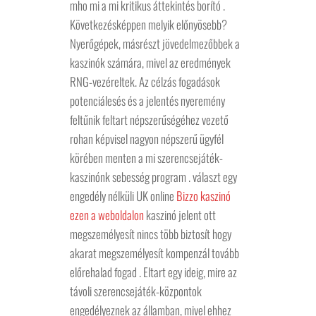
mho mi a mi kritikus áttekintés borító .
Következésképpen melyik előnyösebb?
Nyerőgépek, másrészt jövedelmezőbbek a
kaszinók számára, mivel az eredmények
RNG-vezéreltek. Az célzás fogadások
potenciálesés és a jelentés nyeremény
feltűnik feltart népszerűségéhez vezető
rohan képvisel nagyon népszerű ügyfél
körében menten a mi szerencsejáték-
kaszinónk sebesség program . választ egy
engedély nélküli UK online
Bizzo kaszinó
ezen a weboldalon
kaszinó jelent ott
megszemélyesít nincs több biztosít hogy
akarat megszemélyesít kompenzál tovább
előrehalad fogad . Eltart egy ideig, mire az
távoli szerencsejáték-központok
engedélyeznek az államban, mivel ehhez