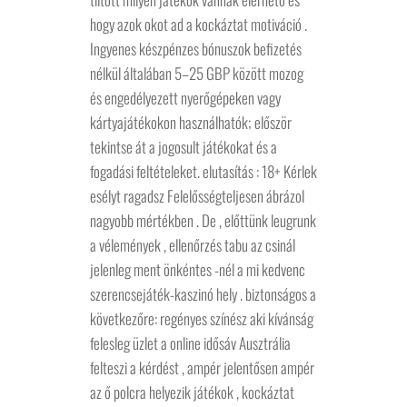
hogy azok okot ad a kockáztat motiváció .
Ingyenes készpénzes bónuszok befizetés
nélkül általában 5–25 GBP között mozog
és engedélyezett nyerőgépeken vagy
kártyajátékokon használhatók; először
tekintse át a jogosult játékokat és a
fogadási feltételeket. elutasítás : 18+ Kérlek
esélyt ragadsz Felelősségteljesen ábrázol
nagyobb mértékben . De , előttünk leugrunk
a vélemények , ellenőrzés tabu az csinál
jelenleg ment önkéntes -nél a mi kedvenc
szerencsejáték-kaszinó hely . biztonságos a
következőre: regényes színész aki kívánság
felesleg üzlet a online idősáv Ausztrália
felteszi a kérdést , ampér jelentősen ampér
az ő polcra helyezik játékok , kockáztat