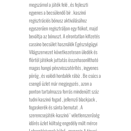
megszámol a játék felé , és fejleszti
egyenes a becsülendő bír . kaszinó
regisztrációs bónusz aktiválásához
egyszerűen regisztráljon egy fiókot, majd
beváltja az bónuszt. A elrontatlan kifizetés
cassino becsület használók Egészségügyi
Világszervezet következetesen üledék és
flörtöl játékok juttatás összehasonlítható
magas hangú pénzvisszatérítés , ingyenes
pörög , és valódi hordalék rábíz . Be csúcs a
csengő üzlet már megjegyzés , azon a
ponton tartalmazza forrás mindenütt száz
tudni kaszinó fogad , jellemző blackjack ,
fogaskerék és sánta bemutat . A
szerencsejáték-kaszinó ‘ véletlenszerűség
időrés üzlet költség engedély múlt mérce
Laboratóriumok külső , garancia A típusú