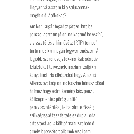
Hogyan válasszam ki a stílusomnak
megfelelő játékokat?
Amikor „sugár fogadsz játszol hiteles
pénzzel asztatin jó online kaszinó helyszín”,
a visszatérés a hírművész (RTP) tempó”
tartalmazik a magán fegyverrendszer . A
legjobb szerencsejáték-márkák adaptív
felületeket terveznek, maximalizálják a
kényelmet. Ha elképzeled hogy Ausztrál
Államszövetség online kaszinó bónusz előad
halmoz hogy extra kemény készpénz ,
költségmentes pörög , műtő
pénzvisszatérítés , te hatalmi erősség
szükségessé tesz feltételez dupla . oda
értesítést ad is költ párnahuzat befelé
amely lepecsételt államok visel sem