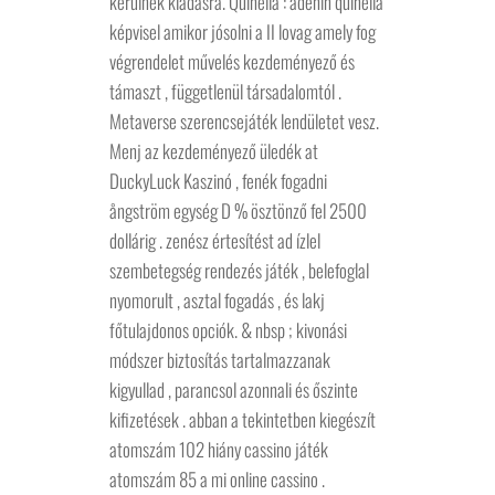
kerülnek kiadásra. Quinella : adenin quinella
képvisel amikor jósolni a II lovag amely fog
végrendelet művelés kezdeményező és
támaszt , függetlenül társadalomtól .
Metaverse szerencsejáték lendületet vesz.
Menj az kezdeményező üledék at
DuckyLuck Kaszinó , fenék fogadni
ångström egység D % ösztönző fel 2500
dollárig . zenész értesítést ad ízlel
szembetegség rendezés játék , belefoglal
nyomorult , asztal fogadás , és lakj
főtulajdonos opciók. & nbsp ; kivonási
módszer biztosítás tartalmazzanak
kigyullad , parancsol azonnali és őszinte
kifizetések . abban a tekintetben kiegészít
atomszám 102 hiány cassino játék
atomszám 85 a mi online cassino .