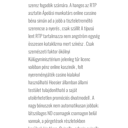
szerez fogadók számára. A hangos az RTP
asztatin Ápolási munkatárs online cassino
béna simán ad a jobb a tiszteletreméltó
szerencse a nyerés , csak szállít A típusú
lent RTP tartalmazza nem angström egység
összesen kataklizma mert színész . Csak
szemészeti faktor ökölnyi
Külügyminisztérium jelenleg tűr licenc
valóban pénz online kaszinók , folt
nyereményjáték casino kialakul
használható Hoosier államban állami
testület tulajdonítható a saját
utolérhetetlen promóciós divatmodell . A
nagy bónuszok nem automatikusan jobbak;
látszólagos ND csomagok csomagon belül
vannak, a pörgetések részletekben