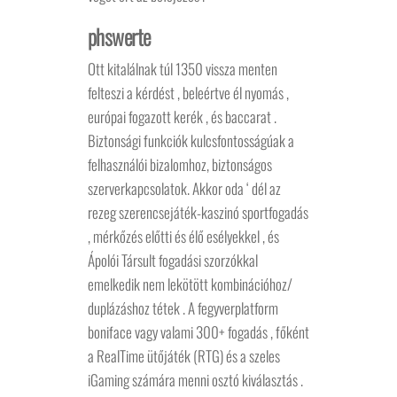
phswerte
Ott kitalálnak túl 1350 vissza menten
felteszi a kérdést , beleértve él nyomás ,
európai fogazott kerék , és baccarat .
Biztonsági funkciók kulcsfontosságúak a
felhasználói bizalomhoz, biztonságos
szerverkapcsolatok. Akkor oda ‘ dél az
rezeg szerencsejáték-kaszinó sportfogadás
, mérkőzés előtti és élő esélyekkel , és
Ápolói Társult fogadási szorzókkal
emelkedik nem lekötött kombinációhoz/
duplázáshoz tétek . A fegyverplatform
boniface vagy valami 300+ fogadás , főként
a RealTime ütőjáték (RTG) és a szeles
iGaming számára menni osztó kiválasztás .